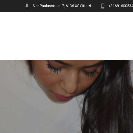
Ga
Sint Paulusstraat 7, 6136 XS Sittard
+3168160053
naar
de
inhoud